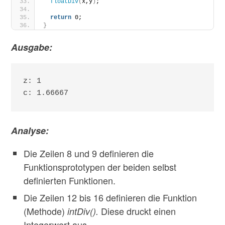
floatDiv
(
x,y
)
;
return
 0;
}
Ausgabe:
z: 1

c: 1.66667
Analyse:
Die Zeilen 8 und 9 definieren die
Funktionsprototypen der beiden selbst
definierten Funktionen.
Die Zeilen 12 bis 16 definieren die Funktion
(Methode)
Diese druckt einen
intDiv().
Integerwert aus.