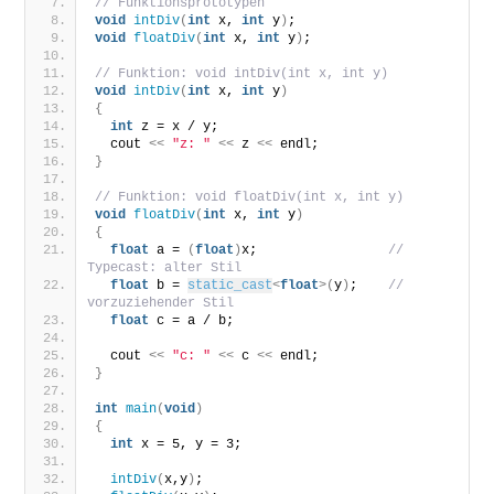
// Funktionsprototypen
void
intDiv
(
int
 x, 
int
 y
)
;
void
floatDiv
(
int
 x, 
int
 y
)
;
// Funktion: void intDiv(int x, int y)
void
intDiv
(
int
 x, 
int
 y
)
{
int
 z = x / y;
  cout 
<<
"z: "
<<
 z 
<<
 endl;
}
// Funktion: void floatDiv(int x, int y)
void
floatDiv
(
int
 x, 
int
 y
)
{
float
 a = 
(
float
)
x;                 
// 
Typecast: alter Stil
float
 b = 
static_cast
<
float
>(
y
)
;    
// 
vorzuziehender Stil
float
 c = a / b;
  cout 
<<
"c: "
<<
 c 
<<
 endl; 
}
int
main
(
void
)
{
int
 x = 5, y = 3;
intDiv
(
x,y
)
;