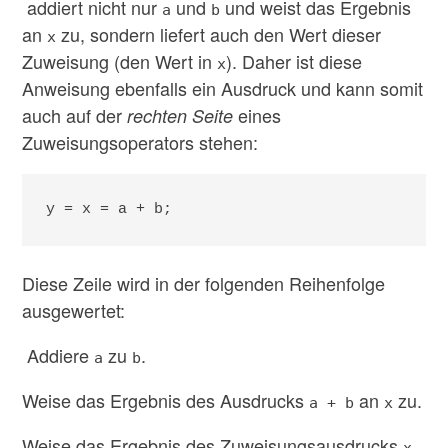
addiert nicht nur
und
und weist das Ergebnis
a
b
an
zu, sondern liefert auch den Wert dieser
x
Zuweisung (den Wert in
). Daher ist diese
x
Anweisung ebenfalls ein Ausdruck und kann somit
auch auf der
eines
rechten Seite
Zuweisungsoperators stehen:
y = x = a + b;
Diese Zeile wird in der folgenden Reihenfolge
ausgewertet:
Addiere
zu
.
a
b
Weise das Ergebnis des Ausdrucks
an
zu.
a + b
x
Weise das Ergebnis des Zuweisungsausdrucks