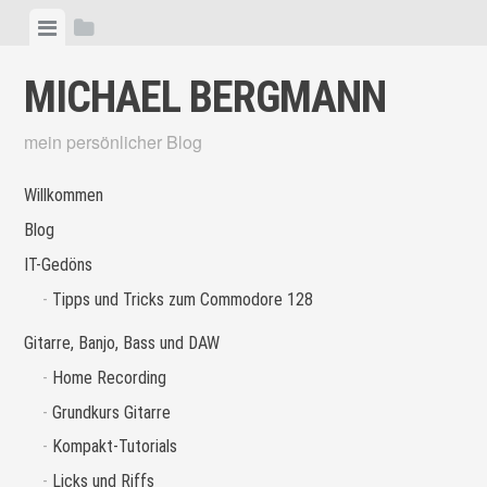
Skip
View
View
to
menu
sidebar
content
MICHAEL BERGMANN
mein persönlicher Blog
Willkommen
Blog
IT-Gedöns
Tipps und Tricks zum Commodore 128
Gitarre, Banjo, Bass und DAW
Home Recording
Grundkurs Gitarre
Kompakt-Tutorials
Licks und Riffs