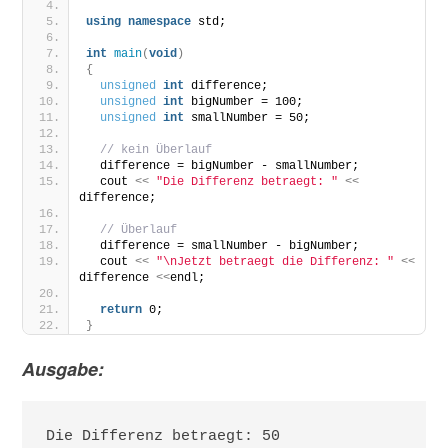
using
namespace
 std;
int
main
(
void
)
{
unsigned
int
 difference;
unsigned
int
 bigNumber = 100;
unsigned
int
 smallNumber = 50;
// kein Überlauf
  difference = bigNumber - smallNumber;
  cout 
<<
"Die Differenz betraegt: "
<<
difference;
// Überlauf
  difference = smallNumber - bigNumber;
  cout 
<<
"\nJetzt betraegt die Differenz: "
<<
difference 
<<
endl; 
return
 0;
}
Ausgabe:
Die Differenz betraegt: 50
