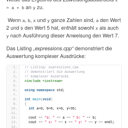
x
an
zu.
= a + b
y
Wenn
,
,
und
ganze Zahlen sind,
den Wert
a
b
x
y
a
2 und
den Wert 5 hat, enthält sowohl
als auch
b
x
nach Ausführung dieser Anweisung den Wert 7.
y
Das Listing
demonstriert die
„expressions.cpp“
Auswertung komplexer Ausdrücke:
// Listing: expressions.cpp
// demonstriert die Auswertung
// komplexer Ausdrücke
#include <iostream>
using
namespace
 std;
int
main
(
void
)
{
int
 a=0, b=0, x=0, y=35;
  cout 
<<
"a: "
<<
 a 
<<
" b: "
<<
 b;
  cout 
<<
" x: "
<<
 x 
<<
" y: "
<<
 y 
<<
 endl;