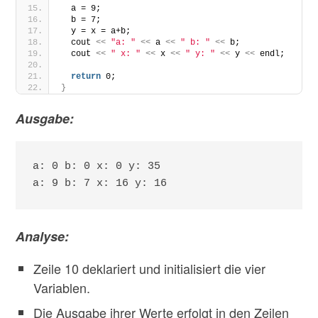
  a = 9;
  b = 7;
  y = x = a+b;
  cout 
<<
"a: "
<<
 a 
<<
" b: "
<<
 b;
  cout 
<<
" x: "
<<
 x 
<<
" y: "
<<
 y 
<<
 endl;
return
 0;
}
Ausgabe:
a: 0 b: 0 x: 0 y: 35

a: 9 b: 7 x: 16 y: 16
Analyse:
Zeile 10 deklariert und initialisiert die vier
Variablen.
Die Ausgabe ihrer Werte erfolgt in den Zeilen