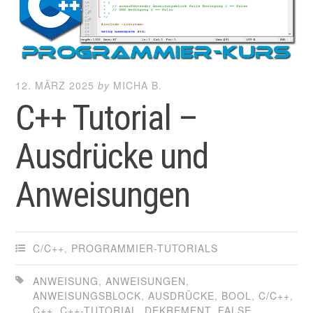
12. MÄRZ 2025
by
MICHA B.
C++ Tutorial –
Ausdrücke und
Anweisungen
C/C++
,
PROGRAMMIER-TUTORIALS
ANWEISUNG
,
ANWEISUNGEN
,
ANWEISUNGSBLOCK
,
AUSDRÜCKE
,
BOOL
,
C/C++
,
C++
,
C++-TUTORIAL
,
DEKREMENT
,
FALSE
,