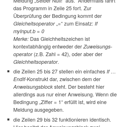
Meldung „Selber Null!“ aus. Andernfalls fährt
das Programm in Zeile 25 fort. Zur
Überprüfung der Bedingung kommt der
„=“ zum Einsatz:
Gleicheitsoperator
If
myInput.b = 0
Das Gleichheitszeichen ist
Merke:
kontextabhängig entweder der
Zuweisungs-
(z.B. Zahl = 42), oder aber der
operator
.
Gleichheitsoperator
die Zeilen 25 bis 27 stellen ein einfaches
If …
-Konstrukt dar, zwischen dem der
EndIf
steht. Der besteht hier
Anweisungsblock
allerdings aus nur einer Anweisung. Wenn die
Bedingung „Ziffer = 1“ erfüllt ist, wird eine
Meldung ausgegeben.
die Zeilen 29 bis 32 funktionieren identisch.
Hier besitzt der Anweisungsblock zwei