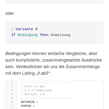
oder
; Variante 3

If
Bedingung
Then
 Anweisung
können einfache Vergleiche, aber
Bedingungen
auch komplizierte, zusammengesetzte Ausdrücke
sein. Verdeutlichen wir uns die Zusammenhänge
mit dem Listing
:
„if.ab3“
; ----------------------------
; File: if.ab3
; 3 x if-Anweisung
; Version: 1.0
; ----------------------------
OPTIMIZE 
1
SYNTAX 
1