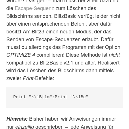
würde!? Das geht – man muss der Shell dazu nur
die
Escape-Sequenz
zum Löschen des
Bildschirms senden. BlitzBasic verfügt leider nicht
über einen entsprechenden Befehl, aber dafür
besitzt AmiBlitz3 einen neuen Modus, der das
Senden von Escape-Sequenzen erlaubt. Dafür
musst du allerdings das Programm mit der Option
compilieren! Diese Methode ist
OPTIMIZE 4
nicht
kompatibel zu BlitzBasic v2.1 und älter. Realisiert
wird das Löschen des Bildschirms dann mittels
zweier
-Befehle:
Print
Print "\\1B[1m":Print "\\1Bc"
Bisher haben wir Anweisungen immer
Hinweis:
nur
geschrieben – jede Anweisung für
einzeilig