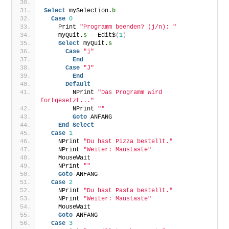
Select
 mySelection.
b
Case
0
    Print 
"Programm beenden? (j/n): "
    myQuit.
s
=
 Edit$
(
1
)
Select
 myQuit.
s
Case
"j"
End
Case
"J"
End
Default
        NPrint 
"Das Programm wird 
fortgesetzt..."
        NPrint 
""
Goto
 ANFANG
End
Select
Case
1
    NPrint 
"Du hast Pizza bestellt."
    NPrint 
"Weiter: Maustaste"
    MouseWait
    NPrint 
""
Goto
 ANFANG
Case
2
    NPrint 
"Du hast Pasta bestellt."
    NPrint 
"Weiter: Maustaste"
    MouseWait
Goto
 ANFANG
Case
3