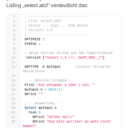
Listing
verdeutlicht das:
„select.ab3“
; ------------------------------
; File: select.ab3
; Select ... Case ... End Select
; Version: 1.0
; ------------------------------
OPTIMIZE 
1
SYNTAX 
1
; Amiga Version String und das Compilerdatum
!
version {
"select 1.0 (\\__DATE_GER__)"
}
DEFTYPE .b myInput       
;Globale Variablen 
deklarieren
; -- Benutzer-Eingabe --
Print 
"Gib entweder 0 oder 1 ein: "
myInput.
b
=
Edit
(
1
)
NPrint 
""
; -- Auswertung --
Select
 myInput.
b
Case
0
    NPrint 
"Selber Null!"
    NPrint 
"Die Eins wolltest du wohl nicht 
haben?"