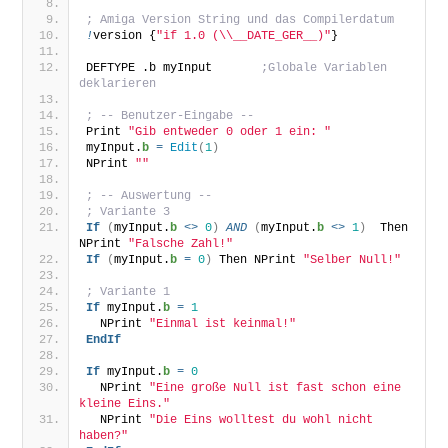
; Amiga Version String und das Compilerdatum
!
version {
"if 1.0 (\\__DATE_GER__)"
}
DEFTYPE .b myInput       
;Globale Variablen 
deklarieren
; -- Benutzer-Eingabe --
Print 
"Gib entweder 0 oder 1 ein: "
myInput.
b
=
Edit
(
1
)
NPrint 
""
; -- Auswertung --
; Variante 3
If
(
myInput.
b
<>
0
)
AND
(
myInput.
b
<>
1
)
  Then 
NPrint 
"Falsche Zahl!"
If
(
myInput.
b
=
0
)
 Then NPrint 
"Selber Null!"
; Variante 1
If
 myInput.
b
=
1
  NPrint 
"Einmal ist keinmal!"
EndIf
If
 myInput.
b
=
0
  NPrint 
"Eine große Null ist fast schon eine 
kleine Eins."
  NPrint 
"Die Eins wolltest du wohl nicht 
haben?"