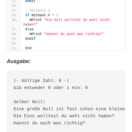
EndIf
; Variante 2
If
 myInput.
b
=
1
  NPrint 
"Die Null wolltest du wohl nicht 
haben?"
Else
  NPrint 
"Kannst du auch was richtig?"
EndIf
End
Ausgabe:
|- Gültige Zahl: 0 -|

Gib entweder 0 oder 1 ein: 0

Selber Null!

Eine große Null ist fast schon eine kleine Ei
Die Eins wolltest du wohl nicht haben?
