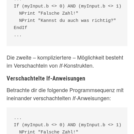
If (myInput.b <> 0) AND (myInput.b <> 1)

  NPrint "Falsche Zahl!"

  NPrint "Kannst du auch was richtig?"

EndIf

...
Die zweite – kompliziertere – Möglichkeit besteht
im Verschachteln von
Konstrukten.
If-
Verschachtelte If-Anweisungen
Betrachte dir die folgende Programmsequenz mit
ineinander verschachtelten
Anweisungen:
If-
...

If (myInput.b <> 0) AND (myInput.b <> 1)  ; ä
  NPrint "Falsche Zahl!" 
