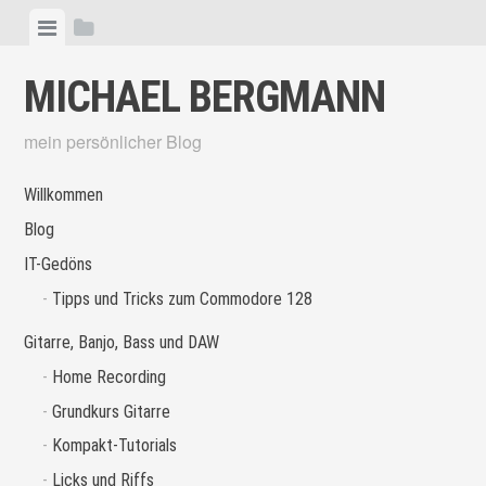
Skip
View
View
to
menu
sidebar
content
MICHAEL BERGMANN
mein persönlicher Blog
Willkommen
Blog
IT-Gedöns
Tipps und Tricks zum Commodore 128
Gitarre, Banjo, Bass und DAW
Home Recording
Grundkurs Gitarre
Kompakt-Tutorials
Licks und Riffs