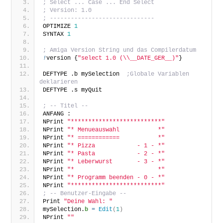
; Select ... Case ... End Select
; Version: 1.0
; ------------------------------
OPTIMIZE 
1
SYNTAX 
1
; Amiga Version String und das Compilerdatum
!
version {
"select 1.0 (\\__DATE_GER__)"
}
DEFTYPE .b mySelection  
;Globale Variablen 
deklarieren
DEFTYPE .s myQuit
; -- Titel --
ANFANG :
NPrint 
"**************************"
NPrint 
"* Menueauswahl           *"
NPrint 
"* ============           *"
NPrint 
"* Pizza            - 1 - *"
NPrint 
"* Pasta            - 2 - *"
NPrint 
"* Leberwurst       - 3 - *"
NPrint 
"*                        *"
NPrint 
"* Programm beenden - 0 - *"
NPrint 
"**************************"
; -- Benutzer-Eingabe --
Print 
"Deine Wahl: "
mySelection.
b
=
Edit
(
1
)
NPrint 
""