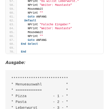
    NPrint 
"Du willst Leberwurst."
    NPrint 
"Weiter: Maustaste"
    MouseWait
    NPrint 
""
Goto
 ANFANG
Default
    NPrint 
"Falsche Eingabe!"
    NPrint 
"Weiter: Maustaste"
    MouseWait
    NPrint 
""
Goto
 ANFANG
End
Select
End
Ausgabe:
**************************

* Menueauswahl           *

* ============           *

* Pizza            - 1 - *

* Pasta            - 2 - *

* Leberwurst       - 3 - *
