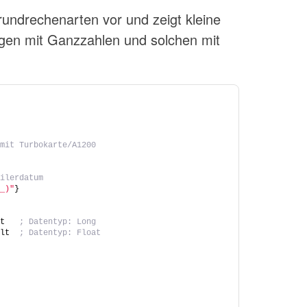
rundrechenarten vor und zeigt kleine
gen mit Ganzzahlen und solchen mit
 mit Turbokarte/A1200
pilerdatum
__)"
}
lt   
; Datentyp: Long
ult  
; Datentyp: Float