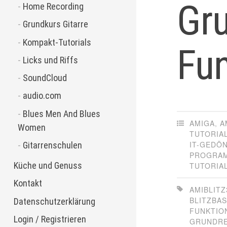
Gr
Home Recording
Grundkurs Gitarre
Kompakt-Tutorials
Fu
Licks und Riffs
SoundCloud
audio.com
Blues Men And Blues
AMIGA
,
A
Women
TUTORIA
IT-GEDÖ
Gitarrenschulen
PROGRAM
Küche und Genuss
TUTORIA
Kontakt
AMIBLITZ
BLITZBAS
Datenschutzerklärung
FUNKTIO
Login / Registrieren
GRUNDR