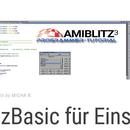
25
by
MICHA B.
tzBasic für Ein