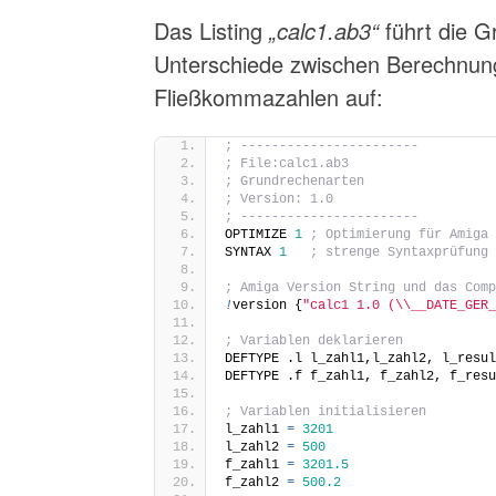
Das Listing
„calc1.ab3“
führt die G
Unterschiede zwischen Berechnun
Fließkommazahlen auf:
; -----------------------
; File:calc1.ab3
; Grundrechenarten
; Version: 1.0
; -----------------------
OPTIMIZE 
1
; Optimierung für Amiga
SYNTAX 
1
; strenge Syntaxprüfung
; Amiga Version String und das Com
!
version {
"calc1 1.0 (\\__DATE_GER
; Variablen deklarieren
DEFTYPE .l l_zahl1,l_zahl2, l_resu
DEFTYPE .f f_zahl1, f_zahl2, f_res
; Variablen initialisieren
l_zahl1 
=
3201
l_zahl2 
=
500
f_zahl1 
=
3201.5
f_zahl2 
=
500.2