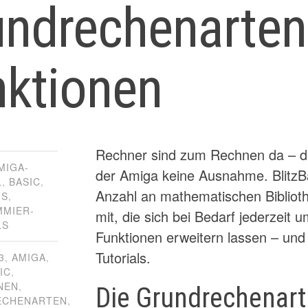
undrechenarten
nktionen
Rechner sind zum Rechnen da – das
MIGA-
der Amiga keine Ausnahme. BlitzBas
L
,
BASIC
,
Anzahl an mathematischen Biblioth
NS
,
MIER-
mit, die sich bei Bedarf jederzeit
LS
Funktionen erweitern lassen – und
Tutorials.
3
,
AMIGA
,
IC
,
NEN
,
Die Grundrechenar
ECHENARTEN
,