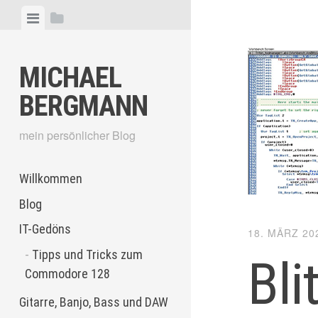
Skip
View
View
to
menu
sidebar
content
MICHAEL
BERGMANN
mein persönlicher Blog
Willkommen
Blog
IT-Gedöns
18. MÄRZ 20
Tipps und Tricks zum
Bli
Commodore 128
Gitarre, Banjo, Bass und DAW