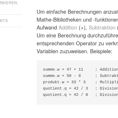
MMIEREN
,
L
Um einfache Berechnungen anzuste
Mathe-Bibliotheken und -funktionen
NTS
Aufwand
Addition
(+),
Subtraktion
(
Um eine Berechnung durchzuführe
entsprechenden Operator zu verkn
Variablen zuzuweisen. Beispiele:
summe.w = 47 + 11     ; Addition
summe.w = 50 - 8      ; Subtrakt
produkt.w = 33 * 3    ; Multipli
quotient.q = 42 / 3   ; Division
quotient.q = 42 / 0   ; Divisio