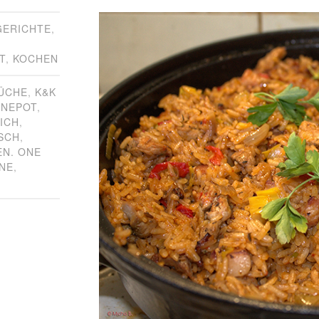
GERICHTE
,
T
,
KOCHEN
ÜCHE
,
K&K
NEPOT
,
ICH
,
ISCH
,
N. ONE
INE
,