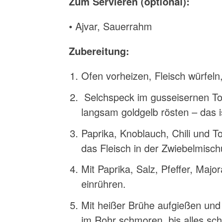
Zum Servieren (optional):
• Ajvar, Sauerrahm
Zubereitung:
Ofen vorheizen, Fleisch würfeln
Selchspeck im gusseisernen Top
langsam goldgelb rösten – das 
Paprika, Knoblauch, Chili und
das Fleisch in der Zwiebelmisc
Mit Paprika, Salz, Pfeffer, Maj
einrühren.
Mit heißer Brühe aufgießen und 
im Rohr schmoren, bis alles sch