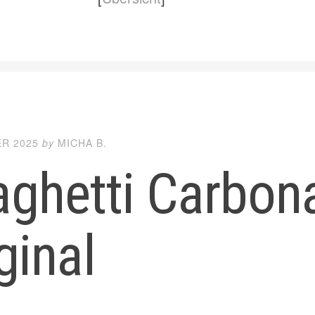
ER 2025
by
MICHA B.
ghetti Carbon
ginal