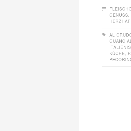
FLEISCH
GENUSS
,
HERZHAF
AL CRUD
GUANCIA
ITALIENI
KÜCHE
,
P
PECORIN