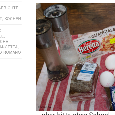
GERICHTE
,
T
,
KOCHEN
O
,
LE
,
SCHE
ANCETTA
,
O ROMANO