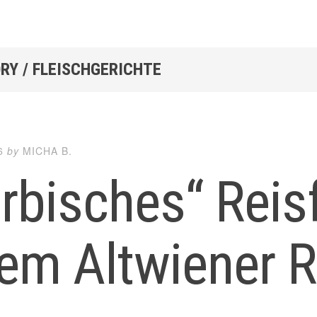
RY / FLEISCHGERICHTE
6
by
MICHA B.
rbisches“ Reis
em Altwiener 