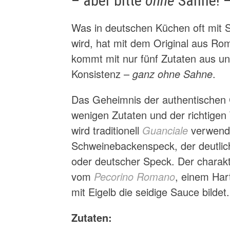
– aber bitte
ohne
Sahne! 
Was in deutschen Küchen oft mit 
wird, hat mit dem Original aus R
kommt mit nur fünf Zutaten aus un
Konsistenz –
ganz ohne Sahne
.
Das Geheimnis der authentischen C
wenigen Zutaten und der richtigen
wird traditionell
Guanciale
verwende
Schweinebackenspeck, der deutlic
oder deutscher Speck. Der charak
vom
Pecorino Romano
, einem Har
mit Eigelb die seidige Sauce bildet.
Zutaten: