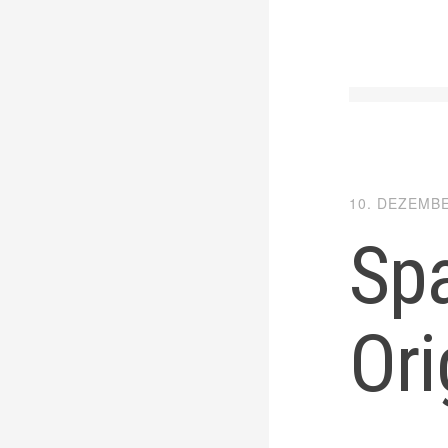
10. DEZEMB
Spa
Ori