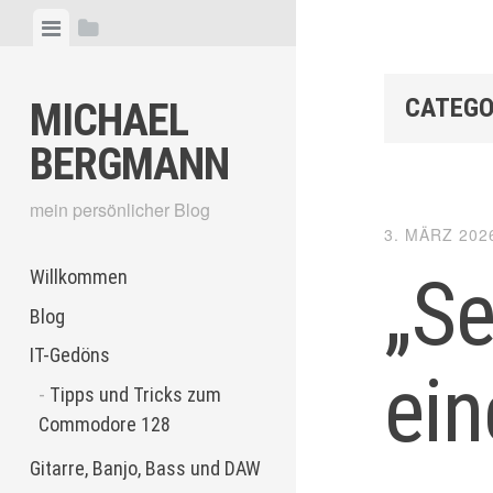
Skip
View
View
to
menu
sidebar
content
CATEGO
MICHAEL
BERGMANN
mein persönlicher Blog
3. MÄRZ 202
„Se
Willkommen
Blog
IT-Gedöns
ein
Tipps und Tricks zum
Commodore 128
Gitarre, Banjo, Bass und DAW