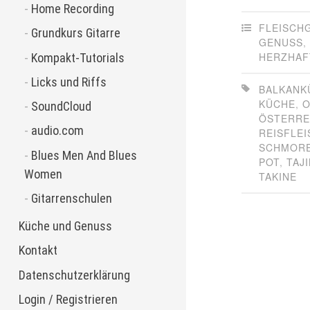
Home Recording
FLEISCH
Grundkurs Gitarre
GENUSS
,
HERZHAF
Kompakt-Tutorials
Licks und Riffs
BALKANK
KÜCHE
,
O
SoundCloud
ÖSTERRE
audio.com
REISFLE
SCHMORE
Blues Men And Blues
POT
,
TAJ
Women
TAKINE
Gitarrenschulen
Küche und Genuss
Kontakt
Datenschutzerklärung
Login / Registrieren