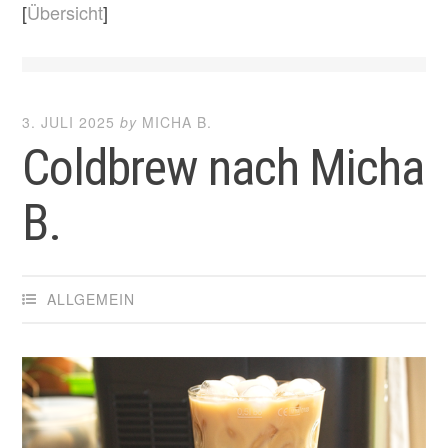
[
Übersicht
]
3. JULI 2025
by
MICHA B.
Coldbrew nach Micha
B.
ALLGEMEIN