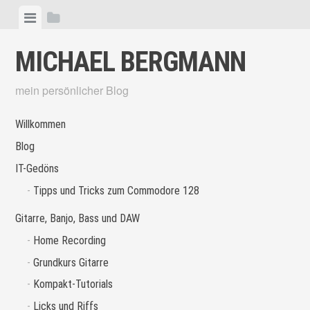
Skip
View
View
to
menu
sidebar
content
MICHAEL BERGMANN
mein persönlicher Blog
Willkommen
Blog
IT-Gedöns
Tipps und Tricks zum Commodore 128
Gitarre, Banjo, Bass und DAW
Home Recording
Grundkurs Gitarre
Kompakt-Tutorials
Licks und Riffs