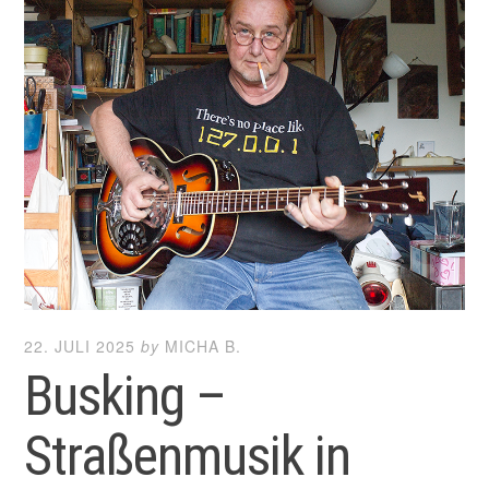
22. JULI 2025
by
MICHA B.
Busking –
Straßenmusik in