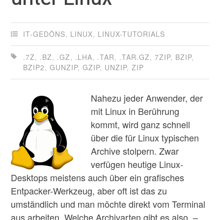
IT-GEDÖNS
,
LINUX
,
LINUX-TUTORIALS
.7Z
,
.BZ
,
.GZ
,
.LHA
,
.TAR
,
.TAR.GZ
,
7ZIP
,
BZIP
,
BZIP2
,
GUNZIP
,
GZIP
,
UNZIP
,
ZIP
Nahezu jeder Anwender, der
mit Linux in Berührung
kommt, wird ganz schnell
über die für Linux typischen
Archive stolpern. Zwar
verfügen heutige Linux-
Desktops meistens auch über ein grafisches
Entpacker-Werkzeug, aber oft ist das zu
umständlich und man möchte direkt vom Terminal
aus arbeiten. Welche Archivarten gibt es also –