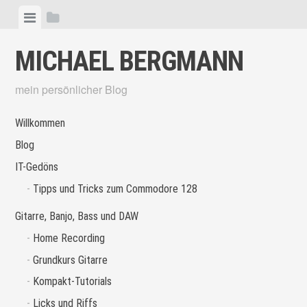
Skip
View
View
to
menu
sidebar
content
MICHAEL BERGMANN
mein persönlicher Blog
Willkommen
Blog
IT-Gedöns
Tipps und Tricks zum Commodore 128
Gitarre, Banjo, Bass und DAW
Home Recording
Grundkurs Gitarre
Kompakt-Tutorials
Licks und Riffs