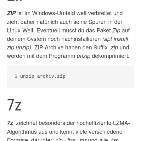
ist im Windows-Umfeld weit verbreitet und
ZIP
zieht daher natürlich auch seine Spuren in der
Linux-Welt. Eventuell musst du das Paket
auf
Zip
deinem System noch nachinstallieren
(apt install
ZIP-Archive haben den Suffix .
und
zip unzip).
zip
werden mit dem Programm
dekomprimiert:
unzip
$ unzip archiv.zip
7z
zeichnet besonders der hocheffiziente LZMA-
7z
Algorithmus aus und kennt viele verschiedene
Formate, darunter .
und alle .
zip, .lha, .rar
tar-