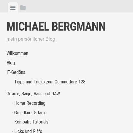
Skip
View
View
to
menu
sidebar
content
MICHAEL BERGMANN
mein persönlicher Blog
Willkommen
Blog
IT-Gedöns
Tipps und Tricks zum Commodore 128
Gitarre, Banjo, Bass und DAW
Home Recording
Grundkurs Gitarre
Kompakt-Tutorials
Licks und Riffs