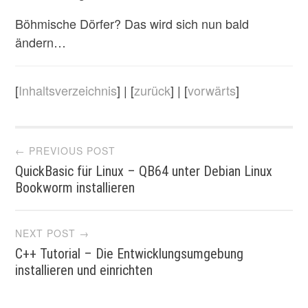
Böhmische Dörfer? Das wird sich nun bald
ändern…
[
Inhaltsverzeichnis
] | [
zurück
] | [
vorwärts
]
Post
← PREVIOUS POST
QuickBasic für Linux – QB64 unter Debian Linux
navigation
Bookworm installieren
NEXT POST →
C++ Tutorial – Die Entwicklungsumgebung
installieren und einrichten