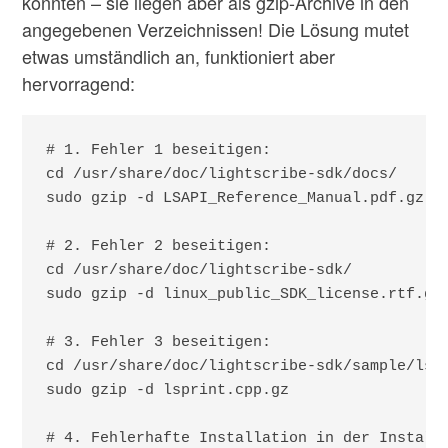
konnten – sie liegen aber als gzip-Archive in den
angegebenen Verzeichnissen! Die Lösung mutet
etwas umständlich an, funktioniert aber
hervorragend:
# 1. Fehler 1 beseitigen:

cd /usr/share/doc/lightscribe-sdk/docs/

sudo gzip -d LSAPI_Reference_Manual.pdf.gz

# 2. Fehler 2 beseitigen:

cd /usr/share/doc/lightscribe-sdk/

sudo gzip -d linux_public_SDK_license.rtf.gz

# 3. Fehler 3 beseitigen:

cd /usr/share/doc/lightscribe-sdk/sample/lspr
sudo gzip -d lsprint.cpp.gz

# 4. Fehlerhafte Installation in der Installa