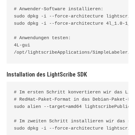
# Anwender-Software installieren:

sudo dpkg -i --force-architecture lightscribe
sudo dpkg -i --force-architecture 4l_1.0-1_i3
# Anwendungen testen:

4L-gui

/opt/lightscribeApplications/SimpleLabeler/S
Installation des LightScribe SDK
# Im ersten Schritt konvertieren wir das Ligh
# RedHat-Paket-Format in das Debian-Paket-For
sudo alien --target=amd64 lightscribePublicSD
# Im zweiten Schritt installieren wir das soe
sudo dpkg -i --force-architecture lightscribe