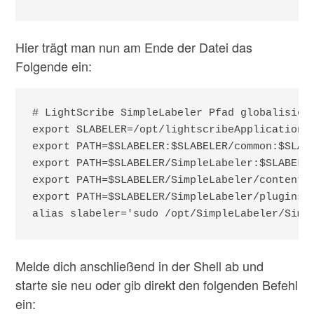
Hier trägt man nun am Ende der Datei das
Folgende ein:
# LightScribe SimpleLabeler Pfad globalisiere
export SLABELER=/opt/lightscribeApplications

export PATH=$SLABELER:$SLABELER/common:$SLABE
export PATH=$SLABELER/SimpleLabeler:$SLABELER
export PATH=$SLABELER/SimpleLabeler/content/h
export PATH=$SLABELER/SimpleLabeler/plugins/a
alias slabeler='sudo /opt/SimpleLabeler/Simp
Melde dich anschließend in der Shell ab und
starte sie neu oder gib direkt den folgenden Befehl
ein: