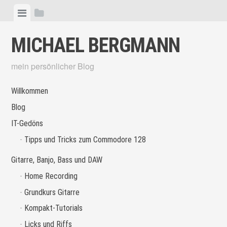
Skip
View
View
to
menu
sidebar
content
MICHAEL BERGMANN
mein persönlicher Blog
Willkommen
Blog
IT-Gedöns
Tipps und Tricks zum Commodore 128
Gitarre, Banjo, Bass und DAW
Home Recording
Grundkurs Gitarre
Kompakt-Tutorials
Licks und Riffs