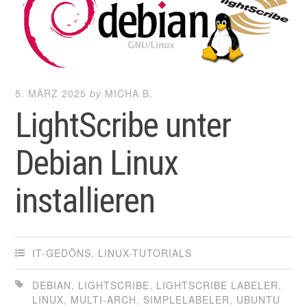
5. MÄRZ 2025
by
MICHA B.
LightScribe unter
Debian Linux
installieren
IT-GEDÖNS
,
LINUX-TUTORIALS
DEBIAN
,
LIGHTSCRIBE
,
LIGHTSCRIBE LABELER
,
LINUX
,
MULTI-ARCH
,
SIMPLELABELER
,
UBUNTU