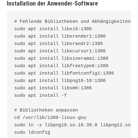
Installation der Anwender-Software
# Fehlende Bibliotheken und Abhängigkeiten in
sudo apt install libxi6:i386

sudo apt install libxrender1:i386

sudo apt install libxrandr2:i386

sudo apt install libxcursor1:i386

sudo apt install libxinerama1:i386

sudo apt install libfreetype6:i386

sudo apt install libfontconfig1:i386

sudo apt install libpng16-16:i386

sudo apt install libsm6:i386

sudo apt install -f

# Bibliotheken anpassen

cd /usr/lib/i386-linux-gnu

sudo ln -s libpng16.so.16.39.0 libpng12.so.0

sudo ldconfig
