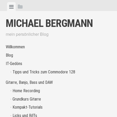
Skip
View
View
to
menu
sidebar
content
MICHAEL BERGMANN
mein persönlicher Blog
Willkommen
Blog
IT-Gedöns
Tipps und Tricks zum Commodore 128
Gitarre, Banjo, Bass und DAW
Home Recording
Grundkurs Gitarre
Kompakt-Tutorials
Licks und Riffs