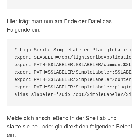
Hier trägt man nun am Ende der Datei das
Folgende ein:
# LightScribe SimpleLabeler Pfad globalisiere
export SLABELER=/opt/lightscribeApplications

export PATH=$SLABELER:$SLABELER/common:$SLABE
export PATH=$SLABELER/SimpleLabeler:$SLABELER
export PATH=$SLABELER/SimpleLabeler/content/h
export PATH=$SLABELER/SimpleLabeler/plugins/a
alias slabeler='sudo /opt/SimpleLabeler/Simp
Melde dich anschließend in der Shell ab und
starte sie neu oder gib direkt den folgenden Befehl
ein: