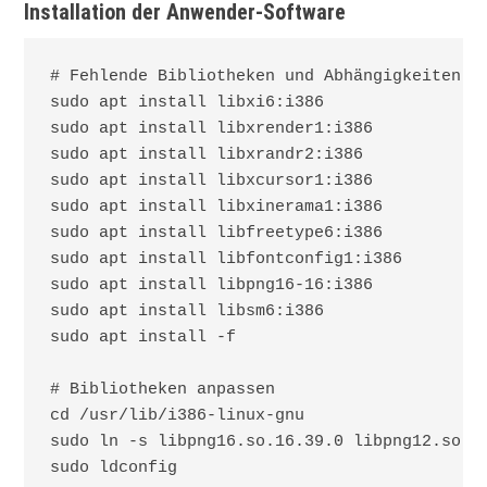
Installation der Anwender-Software
# Fehlende Bibliotheken und Abhängigkeiten in
sudo apt install libxi6:i386

sudo apt install libxrender1:i386

sudo apt install libxrandr2:i386

sudo apt install libxcursor1:i386

sudo apt install libxinerama1:i386

sudo apt install libfreetype6:i386

sudo apt install libfontconfig1:i386

sudo apt install libpng16-16:i386

sudo apt install libsm6:i386

sudo apt install -f

# Bibliotheken anpassen

cd /usr/lib/i386-linux-gnu

sudo ln -s libpng16.so.16.39.0 libpng12.so.0

sudo ldconfig
