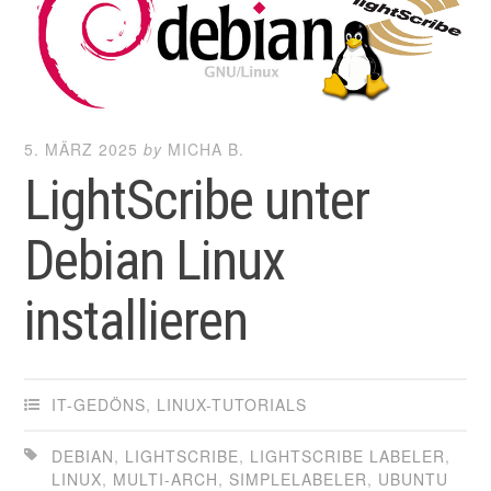
5. MÄRZ 2025
by
MICHA B.
LightScribe unter
Debian Linux
installieren
IT-GEDÖNS
,
LINUX-TUTORIALS
DEBIAN
,
LIGHTSCRIBE
,
LIGHTSCRIBE LABELER
,
LINUX
,
MULTI-ARCH
,
SIMPLELABELER
,
UBUNTU