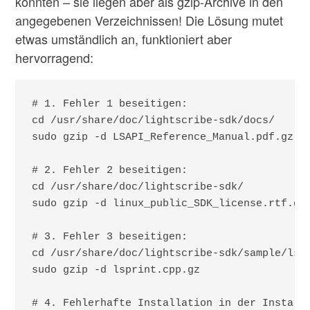
konnten – sie liegen aber als gzip-Archive in den
angegebenen Verzeichnissen! Die Lösung mutet
etwas umständlich an, funktioniert aber
hervorragend:
# 1. Fehler 1 beseitigen:

cd /usr/share/doc/lightscribe-sdk/docs/

sudo gzip -d LSAPI_Reference_Manual.pdf.gz

# 2. Fehler 2 beseitigen:

cd /usr/share/doc/lightscribe-sdk/

sudo gzip -d linux_public_SDK_license.rtf.gz

# 3. Fehler 3 beseitigen:

cd /usr/share/doc/lightscribe-sdk/sample/lspr
sudo gzip -d lsprint.cpp.gz

# 4. Fehlerhafte Installation in der Installa