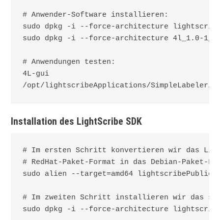
# Anwender-Software installieren:

sudo dpkg -i --force-architecture lightscribe
sudo dpkg -i --force-architecture 4l_1.0-1_i3
# Anwendungen testen:

4L-gui

/opt/lightscribeApplications/SimpleLabeler/S
Installation des LightScribe SDK
# Im ersten Schritt konvertieren wir das Ligh
# RedHat-Paket-Format in das Debian-Paket-For
sudo alien --target=amd64 lightscribePublicSD
# Im zweiten Schritt installieren wir das soe
sudo dpkg -i --force-architecture lightscribe