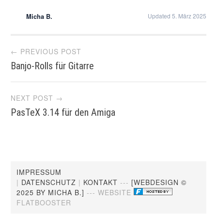
Micha B.
Updated 5. März 2025
Post
← PREVIOUS POST
Banjo-Rolls für Gitarre
navigation
NEXT POST →
PasTeX 3.14 für den Amiga
IMPRESSUM
|
DATENSCHUTZ
|
KONTAKT
---
[WEBDESIGN ©
2025 BY MICHA B.]
--- WEBSITE
FLATBOOSTER