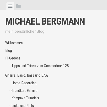
Skip
View
View
to
menu
sidebar
content
MICHAEL BERGMANN
mein persönlicher Blog
Willkommen
Blog
IT-Gedöns
Tipps und Tricks zum Commodore 128
Gitarre, Banjo, Bass und DAW
Home Recording
Grundkurs Gitarre
Kompakt-Tutorials
Licks und Riffs