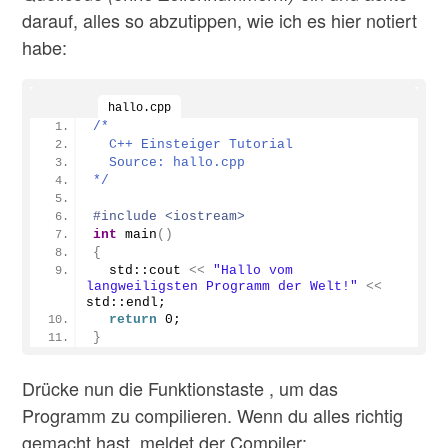
darauf, alles so abzutippen, wie ich es hier notiert
habe:
hallo.cpp
/*
  C++ Einsteiger Tutorial
  Source: hallo.cpp
*/
#include <iostream> 
int
main
()
{
  std::cout 
<<
"Hallo vom 
langweiligsten Programm der Welt!"
<<
std::endl; 
return
 0; 
}
Drücke nun die Funktionstaste , um das
Programm zu compilieren. Wenn du alles richtig
gemacht hast, meldet der Compiler: