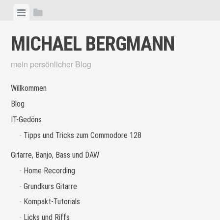
Skip
View
View
to
menu
sidebar
content
MICHAEL BERGMANN
mein persönlicher Blog
Willkommen
Blog
IT-Gedöns
Tipps und Tricks zum Commodore 128
Gitarre, Banjo, Bass und DAW
Home Recording
Grundkurs Gitarre
Kompakt-Tutorials
Licks und Riffs