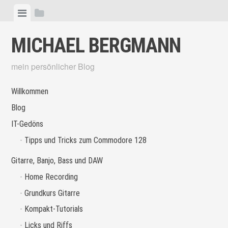
Skip
View
View
to
menu
sidebar
content
MICHAEL BERGMANN
mein persönlicher Blog
Willkommen
Blog
IT-Gedöns
Tipps und Tricks zum Commodore 128
Gitarre, Banjo, Bass und DAW
Home Recording
Grundkurs Gitarre
Kompakt-Tutorials
Licks und Riffs