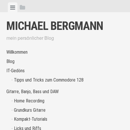
Skip
View
View
to
menu
sidebar
content
MICHAEL BERGMANN
mein persönlicher Blog
Willkommen
Blog
IT-Gedöns
Tipps und Tricks zum Commodore 128
Gitarre, Banjo, Bass und DAW
Home Recording
Grundkurs Gitarre
Kompakt-Tutorials
Licks und Riffs