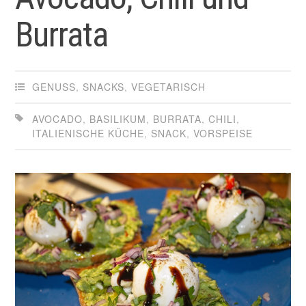
Burrata
GENUSS
,
SNACKS
,
VEGETARISCH
AVOCADO
,
BASILIKUM
,
BURRATA
,
CHILI
,
ITALIENISCHE KÜCHE
,
SNACK
,
VORSPEISE