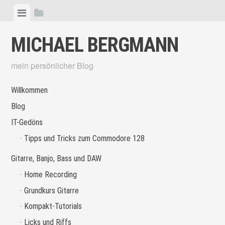
Skip
View
View
to
menu
sidebar
content
MICHAEL BERGMANN
mein persönlicher Blog
Willkommen
Blog
IT-Gedöns
Tipps und Tricks zum Commodore 128
Gitarre, Banjo, Bass und DAW
Home Recording
Grundkurs Gitarre
Kompakt-Tutorials
Licks und Riffs