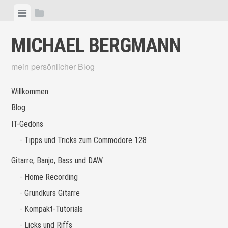
Skip
View
View
to
menu
sidebar
content
MICHAEL BERGMANN
mein persönlicher Blog
Willkommen
Blog
IT-Gedöns
Tipps und Tricks zum Commodore 128
Gitarre, Banjo, Bass und DAW
Home Recording
Grundkurs Gitarre
Kompakt-Tutorials
Licks und Riffs