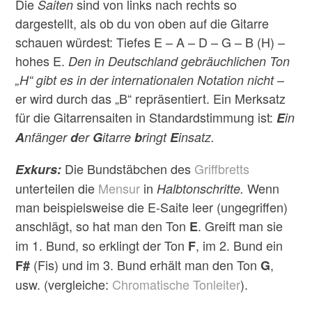
Die
sind von links nach rechts so
Saiten
dargestellt, als ob du von oben auf die Gitarre
schauen würdest: Tiefes E – A – D – G – B (H) –
hohes E.
Den in Deutschland gebräuchlichen Ton
–
„H“ gibt es in der internationalen Notation nicht
er wird durch das „B“ repräsentiert. Ein Merksatz
für die Gitarrensaiten in Standardstimmung ist:
E
in
A
nfänger
d
er
G
itarre
b
ringt
E
insatz.
Die Bundstäbchen des
Griffbretts
Exkurs:
unterteilen die
Mensur
in
Wenn
Halbtonschritte.
man beispielsweise die E-Saite leer (ungegriffen)
anschlägt, so hat man den Ton
. Greift man sie
E
im 1. Bund, so erklingt der Ton
, im 2. Bund ein
F
(Fis) und im 3. Bund erhält man den Ton
,
F#
G
usw. (vergleiche:
Chromatische Tonleiter
).