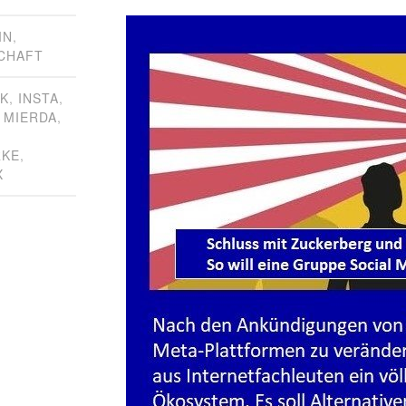
IN
,
CHAFT
K
,
INSTA
,
 MIERDA
,
RKE
,
X