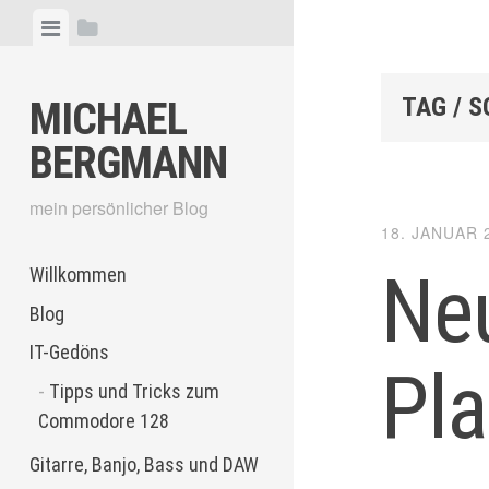
Skip
View
View
to
menu
sidebar
content
TAG / 
MICHAEL
BERGMANN
mein persönlicher Blog
18. JANUAR 
Neu
Willkommen
Blog
IT-Gedöns
Pl
Tipps und Tricks zum
Commodore 128
Gitarre, Banjo, Bass und DAW