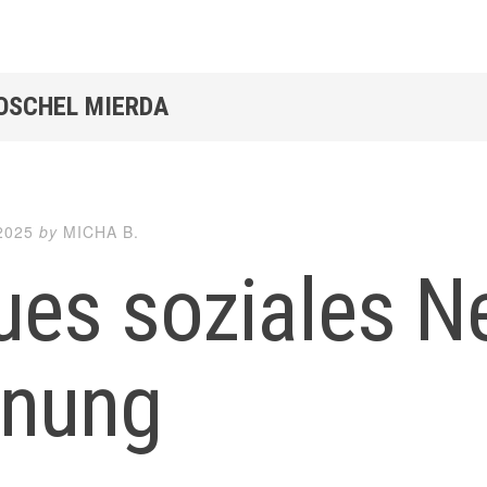
SOSCHEL MIERDA
2025
by
MICHA B.
es soziales N
anung