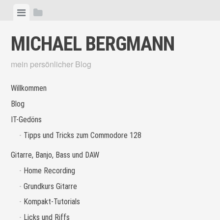
Skip
View
View
to
menu
sidebar
content
MICHAEL BERGMANN
mein persönlicher Blog
Willkommen
Blog
IT-Gedöns
Tipps und Tricks zum Commodore 128
Gitarre, Banjo, Bass und DAW
Home Recording
Grundkurs Gitarre
Kompakt-Tutorials
Licks und Riffs