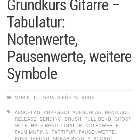
Grundkurs Gitarre –
Tabulatur:
Notenwerte,
Pausenwerte, weitere
Symbole
MUSIK
,
TUTORIALS FÜR GITARRE
ABSCHLAG
,
ARPEGGIO
,
AUFSCHLAG
,
BEND-AND-
RELEASE
,
BENDING
,
BRUSH
,
FULL BEND
,
GHOST
NOTE
,
HALF BEND
,
LIGATUR
,
NOTENWERTE
,
PALM MUTING
,
PARTITUR
,
PAUSENWERTE
,
PUNKTIERUNG
,
SMEAR BEND
,
STACCATO
,