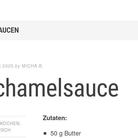
SAUCEN
 2025
by
MICHA B.
chamelsauce
Zutaten:
,
KOCHEN
,
ISCH
50 g Butter