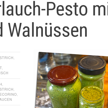
lauch-Pesto mi
d Walnüssen
STRICH
,
T
,
ISCH
H
,
STRICH
,
ECORINO
,
AUCEN