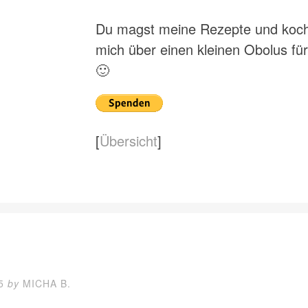
Du magst meine Rezepte und kochs
mich über einen kleinen Obolus f
🙂
[
Übersicht
]
5
by
MICHA B.