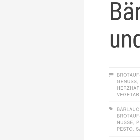
Bär
un
BROTAUF
GENUSS
,
HERZHAF
VEGETAR
BÄRLAUC
BROTAUF
NÜSSE
,
P
PESTO
,
S