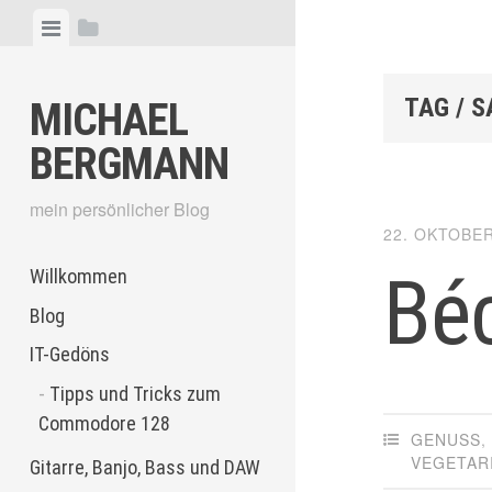
Skip
View
View
to
menu
sidebar
content
TAG / 
MICHAEL
BERGMANN
mein persönlicher Blog
22. OKTOBER
Bé
Willkommen
Blog
IT-Gedöns
Tipps und Tricks zum
Commodore 128
GENUSS
VEGETAR
Gitarre, Banjo, Bass und DAW