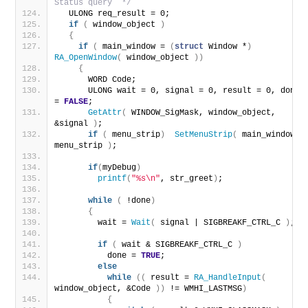
Status query  */
  ULONG req_result = 0;
if
(
 window_object 
)
{
if
(
 main_window = 
(
struct
 Window *
)
RA_OpenWindow
(
 window_object 
))
{
      WORD Code;
      ULONG wait = 0, signal = 0, result = 0, done 
= 
FALSE
;
GetAttr
(
 WINDOW_SigMask, window_object, 
&signal 
)
;
if
(
 menu_strip
)
SetMenuStrip
(
 main_window, 
menu_strip 
)
;
if
(
myDebug
)
printf
(
"%s\n"
, str_greet
)
;
while
(
 !done
)
{
        wait = 
Wait
(
 signal | SIGBREAKF_CTRL_C 
)
;
if
(
 wait & SIGBREAKF_CTRL_C 
)
          done = 
TRUE
;
else
while
((
 result = 
RA_HandleInput
(
window_object, &Code 
))
 != WMHI_LASTMSG
)
{