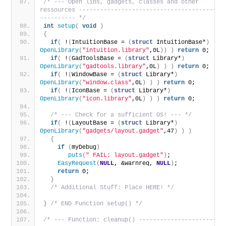
/* --- Open libs, gadgets, classes and other 
ressources ----------------------------------------
---------- */
int
setup
(
void
)
{
if
(
 !
(
IntuitionBase = 
(
struct
 IntuitionBase*
)
OpenLibrary
(
"intuition.library"
,0L
))
)
return
 0;
if
(
 !
(
GadToolsBase = 
(
struct
 Library*
)
OpenLibrary
(
"gadtools.library"
,0L
)
)
)
return
 0;
if
(
 !
(
WindowBase = 
(
struct
 Library*
)
OpenLibrary
(
"window.class"
,0L
)
)
)
return
 0;
if
(
 !
(
IconBase = 
(
struct
 Library*
)
OpenLibrary
(
"icon.library"
,0L
)
)
)
return
 0;
/* --- Check for a sufficient OS! --- */
if
(
 !
(
LayoutBase = 
(
struct
 Library*
)
OpenLibrary
(
"gadgets/layout.gadget"
,47
)
)
)
{
if
(
myDebug
)
puts
(
" FAIL: layout.gadget"
)
;
EasyRequest
(
NULL
, &warnreq, 
NULL
)
;    
return
 0;
}
/* Additional Stuff: Place HERE! */
}
/* END Function setup() */
/* --- Function: cleanup() -----------------------