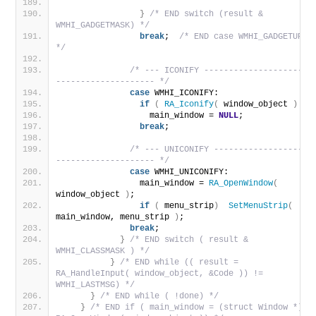
}
/* END switch (result & 
WMHI_GADGETMASK) */
break
;  
/* END case WMHI_GADGETUP 
*/
/* --- ICONIFY ---------------------
-------------------- */
case
 WMHI_ICONIFY:
if
(
RA_Iconify
(
 window_object 
)
)
                  main_window = 
NULL
;
break
;
/* --- UNICONIFY -------------------
-------------------- */
case
 WMHI_UNICONIFY:
                main_window = 
RA_OpenWindow
(
window_object 
)
;
if
(
 menu_strip
)
SetMenuStrip
(
main_window, menu_strip 
)
;
break
;
}
/* END switch ( result & 
WMHI_CLASSMASK ) */
}
/* END while (( result = 
RA_HandleInput( window_object, &Code )) != 
WMHI_LASTMSG) */
}
/* END while ( !done) */
}
/* END if ( main_window = (struct Window *) 