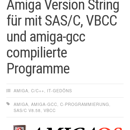
Amiga Version String
für mit SAS/C, VBCC
und amiga-gcc
compilierte
Programme
AMIGA
,
C/C++
,
IT-GEDÖNS
AMIGA
,
AMIGA-GCC
,
C-PROGRAMMIERUNG
,
SAS/C V8.58
,
VBCC