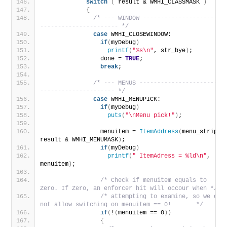
switch
(
 result & WMHI_CLASSMASK 
)
{
/* --- WINDOW ----------------------
---------------------- */
case
 WMHI_CLOSEWINDOW:
if
(
myDebug
)
printf
(
"%s\n"
, str_bye
)
;
                done = 
TRUE
;
break
;
/* --- MENUS -----------------------
--------------------- */
case
 WMHI_MENUPICK:
if
(
myDebug
)
puts
(
"\nMenu pick!"
)
;
                menuitem = 
ItemAddress
(
menu_strip, 
result & WMHI_MENUMASK
)
;
if
(
myDebug
)
printf
(
" ItemAdress = %ld\n"
, 
menuitem
)
; 
/* Check if menuitem equals to 
Zero. If Zero, an enforcer hit will occour when */
/* attempting to examine, so we do 
not allow switching on menuitem == 0!       */
if
(
!
(
menuitem == 0
))
{