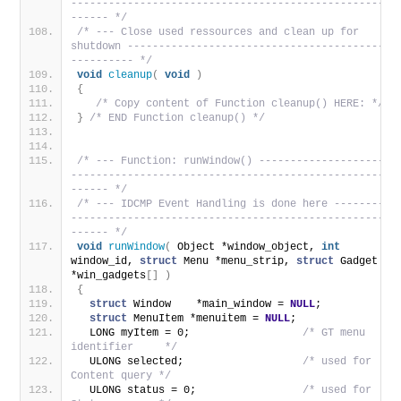
---------------------------------------------------
------ */
/* --- Close used ressources and clean up for 
shutdown ------------------------------------------
---------- */
void
cleanup
(
void
)
{
/* Copy content of Function cleanup() HERE: */
}
/* END Function cleanup() */
/* --- Function: runWindow() ---------------------
---------------------------------------------------
------ */
/* --- IDCMP Event Handling is done here ---------
---------------------------------------------------
------ */
void
runWindow
(
 Object *window_object, 
int
window_id, 
struct
 Menu *menu_strip, 
struct
 Gadget 
*win_gadgets
[]
)
{
struct
 Window    *main_window = 
NULL
;  
struct
 MenuItem *menuitem = 
NULL
;
  LONG myItem = 0;                  
/* GT menu 
identifier     */
  ULONG selected;                   
/* used for 
Content query */
  ULONG status = 0;                 
/* used for 