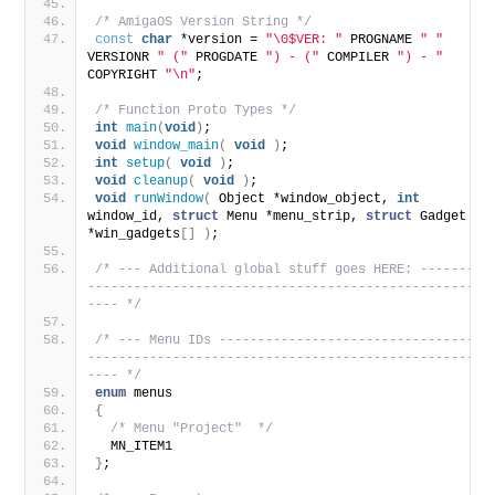
/* AmigaOS Version String */
const
char
 *version = 
"\0$VER: "
 PROGNAME 
" "
VERSIONR 
" ("
 PROGDATE 
") - ("
 COMPILER 
") - "
COPYRIGHT 
"\n"
;
/* Function Proto Types */
int
main
(
void
)
;
void
window_main
(
void
)
;
int
setup
(
void
)
;
void
cleanup
(
void
)
;
void
runWindow
(
 Object *window_object, 
int
window_id, 
struct
 Menu *menu_strip, 
struct
 Gadget 
*win_gadgets
[]
)
;
/* --- Additional global stuff goes HERE: --------
---------------------------------------------------
---- */
/* --- Menu IDs ----------------------------------
---------------------------------------------------
---- */
enum
 menus
{
/* Menu "Project"  */
  MN_ITEM1
}
;