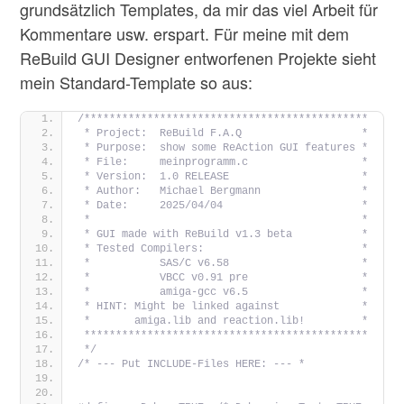
grundsätzlich Templates, da mir das viel Arbeit für
Kommentare usw. erspart. Für meine mit dem
ReBuild GUI Designer entworfenen Projekte sieht
mein Standard-Template so aus:
/*********************************************
 * Project:  ReBuild F.A.Q                   *
 * Purpose:  show some ReAction GUI features *
 * File:     meinprogramm.c                  *
 * Version:  1.0 RELEASE                     *
 * Author:   Michael Bergmann                *
 * Date:     2025/04/04                      *
 *                                           *
 * GUI made with ReBuild v1.3 beta           *
 * Tested Compilers:                         *
 *           SAS/C v6.58                     *
 *           VBCC v0.91 pre                  *
 *           amiga-gcc v6.5                  *
 * HINT: Might be linked against             *
 *       amiga.lib and reaction.lib!         *
 *********************************************
 */
/* --- Put INCLUDE-Files HERE: --- *