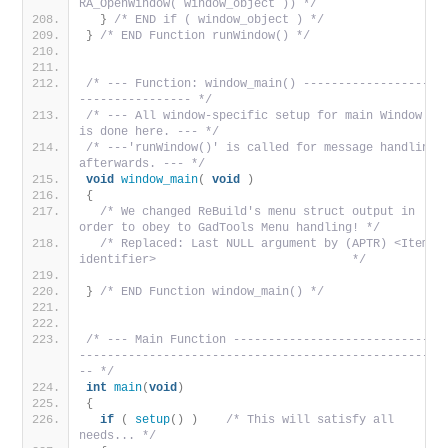
RA_OpenWindow( window_object )) */
}
/* END if ( window_object ) */
}
/* END Function runWindow() */
/* --- Function: window_main() -------------------
---------------- */
/* --- All window-specific setup for main Window 
is done here. --- */
/* ---'runWindow()' is called for message handling 
afterwards. --- */
void
window_main
(
void
)
{
/* We changed ReBuild's menu struct output in 
order to obey to GadTools Menu handling! */
/* Replaced: Last NULL argument by (APTR) <Item 
identifier>                            */
}
/* END Function window_main() */
/* --- Main Function -----------------------------
---------------------------------------------------
-- */
int
main
(
void
)
{
if
(
setup
()
)
/* This will satisfy all 
needs... */