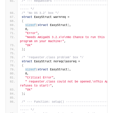
/* --- Requesters --------------------------------
---------------------------------------------------
----- */
/* 'No OS 3.2' box */
struct
 EasyStruct warnreq =
{
sizeof
(
struct
 EasyStruct
)
,
  0,
"Error"
,
"Needs AmigaOS 3.2.x\n\nNo Chance to run this 
program on your machine!"
,
"Ok"
}
;
/* 'requester.class problem' box */
struct
 EasyStruct noreqclassreq =
{
sizeof
(
struct
 EasyStruct
)
,
  0,
"Critical Error"
,
" requester.class could not be opened.\nThis App 
refuses to start!"
,
"Ok"
}
;
/* --- Function: setup() -------------------------
---------------------------------------------------
----- */