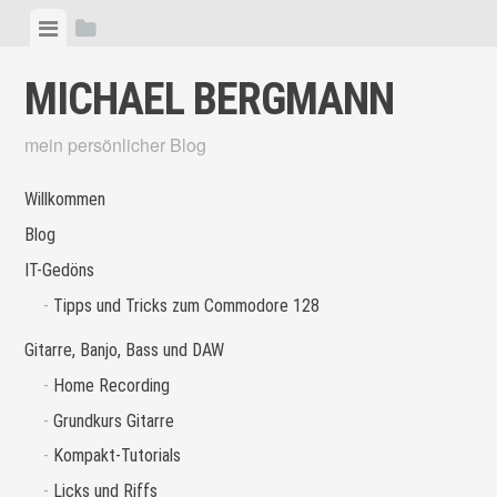
Skip
View
View
to
menu
sidebar
content
MICHAEL BERGMANN
mein persönlicher Blog
Willkommen
Blog
IT-Gedöns
Tipps und Tricks zum Commodore 128
Gitarre, Banjo, Bass und DAW
Home Recording
Grundkurs Gitarre
Kompakt-Tutorials
Licks und Riffs