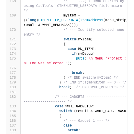
/* --- ...get menu entries by 
using GadTools' GTMENUITEM_USERDATA field macro --- 
*/
                  myItem = 
((
long
)
GTMENUITEM_USERDATA
(
ItemAddress
(
menu_strip, 
result & WMHI_MENUMASK
)))
;
/* --- Identify selected menu 
entry */
switch
(
myItem
)
{
case
 MN_ITEM1:
if
(
myDebug
)
puts
(
"\n Menu 'Project': 
<ITEM> was selected."
)
;
break
;
}
/* END switch(myItem) */
}
/* END if(!(menuitem == 0)) */
break
;  
/* END WMHI_MENUPICK */
/* --- GADGETS ---------------------
-------------------- */
case
 WMHI_GADGETUP:
switch
(
result & WMHI_GADGETMASK
)
{
/* --- Gadget 1 --- */
case
break
;                         