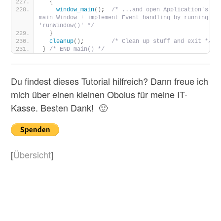
{
window_main
()
;  
/* ...and open Application's 
main Window + implement Event handling by running 
'runWindow()' */
}
cleanup
()
;        
/* Clean up stuff and exit */
}
/* END main() */
Du findest dieses Tutorial hilfreich? Dann freue ich
mich über einen kleinen Obolus für meine IT-
Kasse. Besten Dank! 🙂
[
Übersicht
]