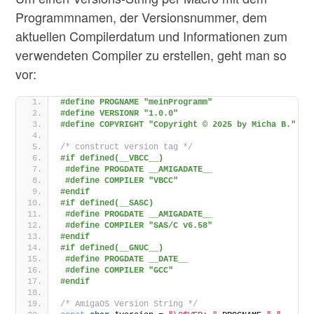
Programmnamen, der Versionsnummer, dem
aktuellen Compilerdatum und Informationen zum
verwendeten Compiler zu erstellen, geht man so
vor:
#define PROGNAME "meinProgramm"
#define VERSIONR "1.0.0"
#define COPYRIGHT "Copyright © 2025 by Micha B."
/* construct version tag */
#if defined(__VBCC__)
#define PROGDATE __AMIGADATE__
#define COMPILER "VBCC"
#endif
#if defined(__SASC)
#define PROGDATE __AMIGADATE__
#define COMPILER "SAS/C v6.58"
#endif
#if defined(__GNUC__)
#define PROGDATE __DATE__
#define COMPILER "GCC"
#endif
/* AmigaOS Version String */