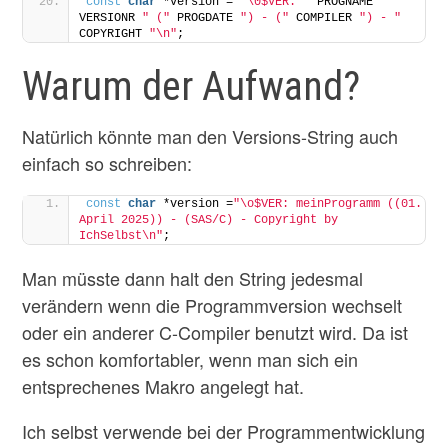
const
char
 *version = 
"\0$VER: "
 PROGNAME 
" "
VERSIONR 
" ("
 PROGDATE 
") - ("
 COMPILER 
") - "
COPYRIGHT 
"\n"
;
Warum der Aufwand?
Natürlich könnte man den Versions-String auch
einfach so schreiben:
const
char
 *version =
"\o$VER: meinProgramm ((01. 
April 2025)) - (SAS/C) - Copyright by 
IchSelbst\n"
;
Man müsste dann halt den String jedesmal
verändern wenn die Programmversion wechselt
oder ein anderer C-Compiler benutzt wird. Da ist
es schon komfortabler, wenn man sich ein
entsprechenes Makro angelegt hat.
Ich selbst verwende bei der Programmentwicklung