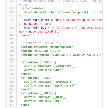
#define myDebug TRUE  /* Debugging Texts TRUE or 
FALSE */
#ifdef myDebug
#include <stdio.h>  /* used for puts(), printf() 
*/
char
 *str_greet = 
"Hello Stranger!\n We're ready 
to DEBUG now!\n\n"
;
char
 *str_bye = 
"\n\nAll Done!\nThis Demo quits 
now.\nHope you liked it?"
;
#endif
/* construct version tag */
#define PROGNAME "meinProgramm"
#define VERSIONR "1.0.0"
#define COPYRIGHT "Copyright © 2025 by Micha B."
#if defined(__VBCC__)
#define PROGDATE __AMIGADATE__
#define COMPILER "VBCC"
#endif
#if defined(__SASC)
#define PROGDATE __AMIGADATE__
#define COMPILER "SAS/C v6.58"
#endif
#if defined(__GNUC__)
#define PROGDATE __DATE__
#define COMPILER "GCC"
#endif