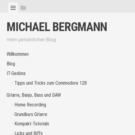
Skip
View
View
to
menu
sidebar
content
MICHAEL BERGMANN
mein persönlicher Blog
Willkommen
Blog
IT-Gedöns
Tipps und Tricks zum Commodore 128
Gitarre, Banjo, Bass und DAW
Home Recording
Grundkurs Gitarre
Kompakt-Tutorials
Licks und Riffs