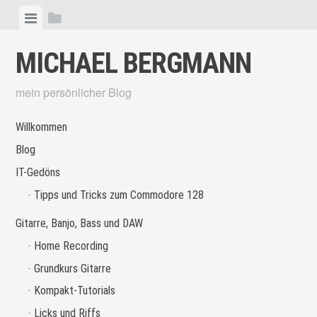
Skip
View
View
to
menu
sidebar
content
MICHAEL BERGMANN
mein persönlicher Blog
Willkommen
Blog
IT-Gedöns
Tipps und Tricks zum Commodore 128
Gitarre, Banjo, Bass und DAW
Home Recording
Grundkurs Gitarre
Kompakt-Tutorials
Licks und Riffs