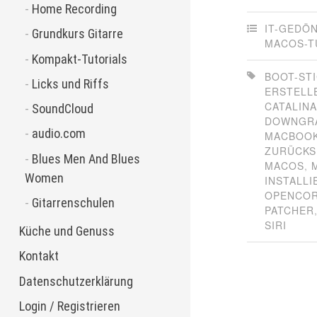
Home Recording
IT-GEDÖ
Grundkurs Gitarre
MACOS-T
Kompakt-Tutorials
BOOT-ST
Licks und Riffs
ERSTELL
CATALIN
SoundCloud
DOWNGR
audio.com
MACBOOK
ZURÜCKS
Blues Men And Blues
MACOS
,
Women
INSTALLI
OPENCOR
Gitarrenschulen
PATCHER
SIRI
Küche und Genuss
Kontakt
Datenschutzerklärung
Login / Registrieren