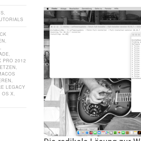
NS
,
UTORIALS
ICK
EN
,
A
,
ADE
,
 PRO 2012
ETZEN
,
MACOS
EREN
,
E LEGACY
,
OS X
,