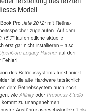
iederherstellung des letzten
dieses Modell
acBook Pro
„late 2012“
mit Retina-
eitsspeicher zugelaufen. Auf dem
0.15.7“
laufen etliche aktuelle
erst gar nicht installieren – also
OpenCore Legacy Patcher
auf den
 Fehler!
ion des Betriebssystems funktioniert
ider ist die alte Hardware tatsächlich
eben dem Betriebssystem auch noch
gen, wie
Affinity
oder
Presonus Studio
es kommt zu unangenehmen
bremster Ausführungsgeschwindigkeit bis