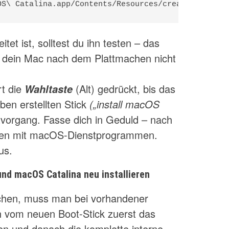
OS\ Catalina.app/Contents/Resources/createinstallm
itet ist, solltest du ihn testen – das
ls dein Mac nach dem Plattmachen nicht
rt die
(Alt) gedrückt, bis das
Wahltaste
en erstellten Stick
(„install macOS
organg. Fasse dich in Geduld – nach
reen mit macOS-Dienstprogrammen.
us.
 und macOS Catalina neu installieren
chen, muss man bei vorhandener
 vom neuen Boot-Stick zuerst das
en und danach die komplette interne