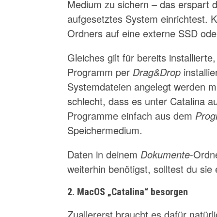
Medium zu sichern – das erspart di
aufgesetztes System einrichtest. 
Ordners auf eine externe SSD oder
Gleiches gilt für bereits installie
Programm per
Drag&Drop
installi
Systemdateien angelegt werden mu
schlecht, dass es unter Catalina a
Programme einfach aus dem
Pro
Speichermedium.
Daten in deinem
Dokumente
-Ordne
weiterhin benötigst, solltest du sie
2. MacOS „Catalina“ besorgen
Zuallererst braucht es dafür natü