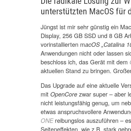
Die radikale Lösung zur W
unterstützten MacOS für 
Jüngst ist mir sehr günstig ein M
Display, 256 GB SSD und 8 GB Arb
vorinstallierten m
acOS „Catalina 1
Anwendungen nicht oder lassen sich 
beschloss ich, das Gerät mit dem
aktuellen Stand zu bringen. Großer
Das Upgrade auf eine aktuelle Vers
mit
OpenCore
zwar super – aber le
nicht leistungsfähig genug, um n
etwas anspruchsvollere Anwendun
ONE
reibungslos auszuführen – 
Seiteneffekten, wie z.B. stark ge