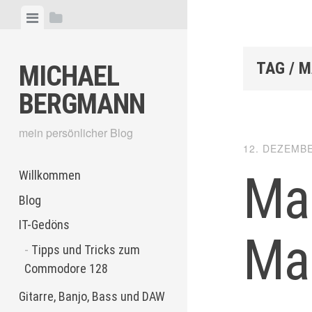
Skip
View
View
to
menu
sidebar
content
TAG / 
MICHAEL
BERGMANN
mein persönlicher Blog
12. DEZEMB
Ma
Willkommen
Blog
IT-Gedöns
Ma
Tipps und Tricks zum
Commodore 128
Gitarre, Banjo, Bass und DAW