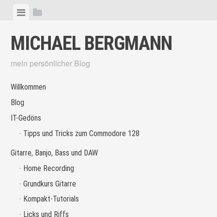
Skip
View
View
to
menu
sidebar
content
MICHAEL BERGMANN
mein persönlicher Blog
Willkommen
Blog
IT-Gedöns
Tipps und Tricks zum Commodore 128
Gitarre, Banjo, Bass und DAW
Home Recording
Grundkurs Gitarre
Kompakt-Tutorials
Licks und Riffs