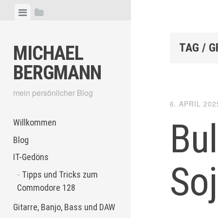
Skip
View
View
to
menu
sidebar
content
TAG / 
MICHAEL
BERGMANN
mein persönlicher Blog
6. APRIL 202
Bu
Willkommen
Blog
IT-Gedöns
So
Tipps und Tricks zum
Commodore 128
Gitarre, Banjo, Bass und DAW