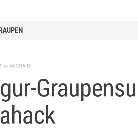
GRAUPEN
5
by
MICHA B.
lgur-Graupensu
jahack