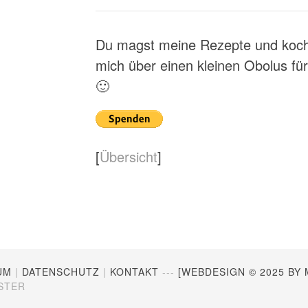
Du magst meine Rezepte und kochs
mich über einen kleinen Obolus f
🙂
[
Übersicht
]
UM
|
DATENSCHUTZ
|
KONTAKT
---
[WEBDESIGN © 2025 BY 
STER