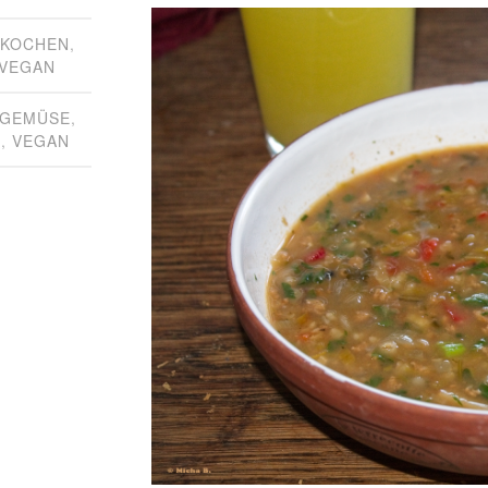
,
KOCHEN
,
VEGAN
GEMÜSE
,
N
,
VEGAN