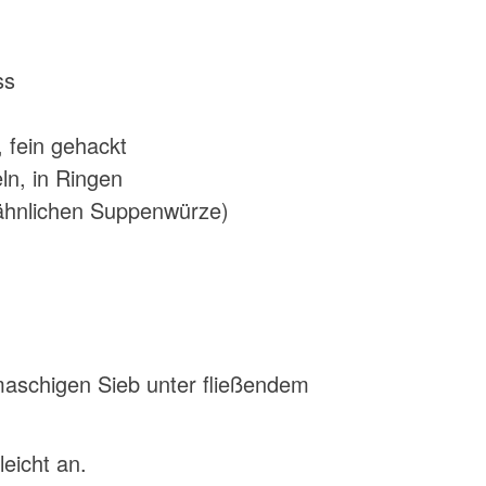
ss
, fein gehackt
ln, in Ringen
 ähnlichen Suppenwürze)
maschigen Sieb unter fließendem
eicht an.