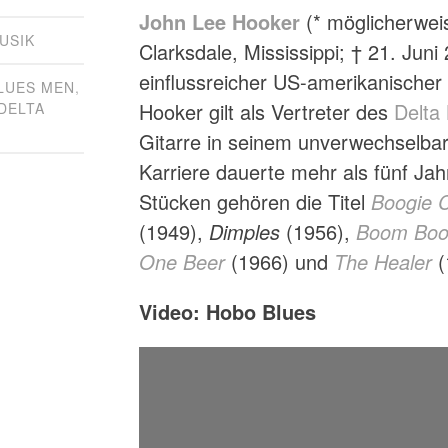
John Lee Hooker
(* möglicherwei
USIK
Clarksdale, Mississippi; † 21. Juni 
einflussreicher US-amerikanischer 
LUES MEN
,
Hooker gilt als Vertreter des
Delta
DELTA
Gitarre in seinem unverwechselbare
Karriere dauerte mehr als fünf Ja
Stücken gehören die Titel
Boogie C
(1949),
Dimples
(1956),
Boom Bo
One Beer
(1966) und
The Healer
(
Video: Hobo Blues
John Lee Hooker - HoboBlues