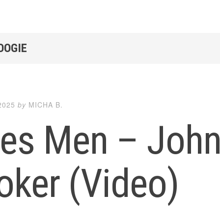
OOGIE
2025
by
MICHA B.
ues Men – John
oker (Video)