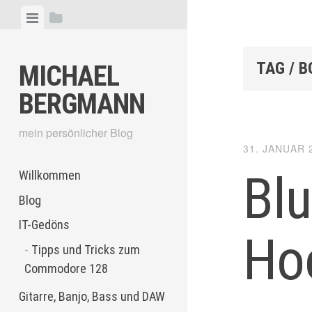
Skip
View
View
to
menu
sidebar
content
TAG / B
MICHAEL
BERGMANN
mein persönlicher Blog
31. JANUAR 
Bl
Willkommen
Blog
IT-Gedöns
Ho
Tipps und Tricks zum
Commodore 128
Gitarre, Banjo, Bass und DAW