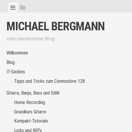
Skip
View
View
to
menu
sidebar
content
MICHAEL BERGMANN
mein persönlicher Blog
Willkommen
Blog
IT-Gedöns
Tipps und Tricks zum Commodore 128
Gitarre, Banjo, Bass und DAW
Home Recording
Grundkurs Gitarre
Kompakt-Tutorials
Licks und Riffs