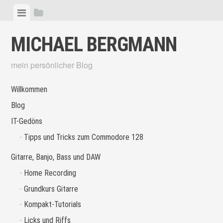
Skip
View
View
to
menu
sidebar
content
MICHAEL BERGMANN
mein persönlicher Blog
Willkommen
Blog
IT-Gedöns
Tipps und Tricks zum Commodore 128
Gitarre, Banjo, Bass und DAW
Home Recording
Grundkurs Gitarre
Kompakt-Tutorials
Licks und Riffs