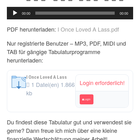
Audio-
00:00
00:00
Player
PDF herunterladen:
I Once Loved A Lass.pdf
Nur registrierte Benutzer – MP3, PDF, MIDI und
TAB für gängige Tabulaturprogramme
herunterladen:
I Once Loved A Lass
Login erforderlich!
1 Datei(en)
1.866
kb
Login
Du findest diese Tabulatur gut und verwendest sie
gerne? Dann freue ich mich über eine kleine
finanzielle Wertschätzung meiner Arbeit!