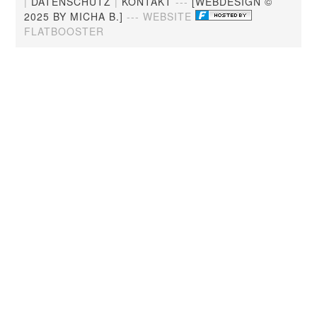
|
DATENSCHUTZ
|
KONTAKT
---
[WEBDESIGN ©
2025 BY MICHA B.]
--- WEBSITE
FLATBOOSTER