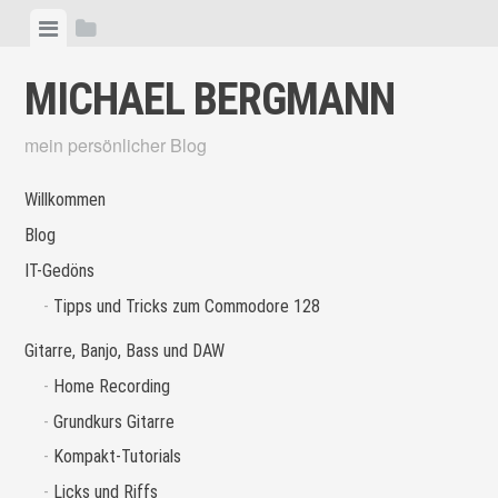
Skip
View
View
to
menu
sidebar
content
MICHAEL BERGMANN
mein persönlicher Blog
Willkommen
Blog
IT-Gedöns
Tipps und Tricks zum Commodore 128
Gitarre, Banjo, Bass und DAW
Home Recording
Grundkurs Gitarre
Kompakt-Tutorials
Licks und Riffs