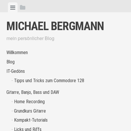
Skip
View
View
to
menu
sidebar
content
MICHAEL BERGMANN
mein persönlicher Blog
Willkommen
Blog
IT-Gedöns
Tipps und Tricks zum Commodore 128
Gitarre, Banjo, Bass und DAW
Home Recording
Grundkurs Gitarre
Kompakt-Tutorials
Licks und Riffs