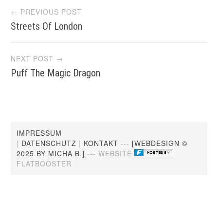
Post
← PREVIOUS POST
Streets Of London
navigation
NEXT POST →
Puff The Magic Dragon
IMPRESSUM
|
DATENSCHUTZ
|
KONTAKT
---
[WEBDESIGN ©
2025 BY MICHA B.]
--- WEBSITE
FLATBOOSTER