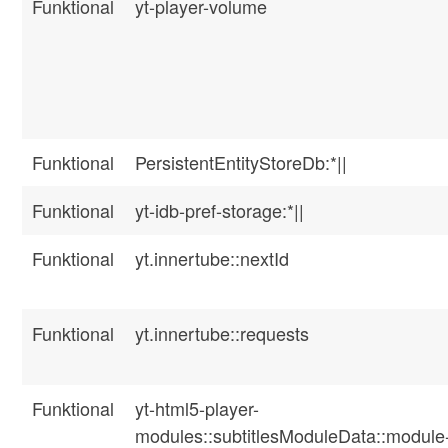
Funktional
yt-player-volume
Funktional
PersistentEntityStoreDb:*||
Funktional
yt-idb-pref-storage:*||
Funktional
yt.innertube::nextId
Funktional
yt.innertube::requests
Funktional
yt-html5-player-
modules::subtitlesModuleData::module