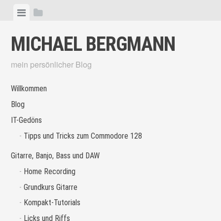
Skip
View
View
to
menu
sidebar
content
MICHAEL BERGMANN
mein persönlicher Blog
Willkommen
Blog
IT-Gedöns
Tipps und Tricks zum Commodore 128
Gitarre, Banjo, Bass und DAW
Home Recording
Grundkurs Gitarre
Kompakt-Tutorials
Licks und Riffs