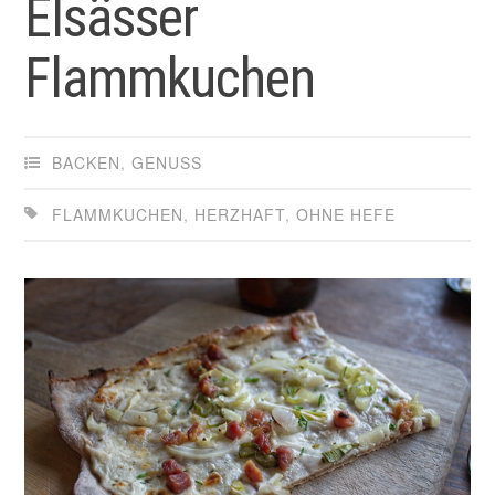
Elsässer
Flammkuchen
BACKEN
,
GENUSS
FLAMMKUCHEN
,
HERZHAFT
,
OHNE HEFE