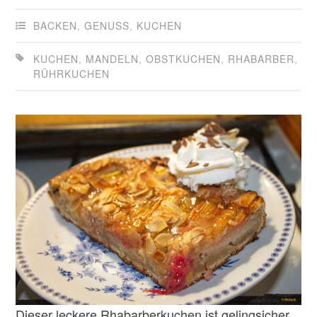
BACKEN
,
GENUSS
,
KUCHEN
KUCHEN
,
MANDELN
,
OBSTKUCHEN
,
RHABARBER
,
RÜHRKUCHEN
Dieser leckere Rhabarberkuchen ist gelingsicher