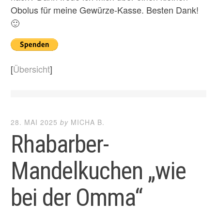
Obolus für meine Gewürze-Kasse. Besten Dank!
🙂
[
Übersicht
]
28. MAI 2025
by
MICHA B.
Rhabarber-
Mandelkuchen „wie
bei der Omma“