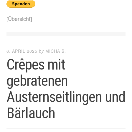
[
Übersicht
]
6. APRIL 2025
by
MICHA B.
Crêpes mit
gebratenen
Austernseitlingen und
Bärlauch