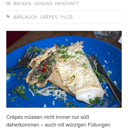
BACKEN
,
GENUSS
,
HERZHAFT
BÄRLAUCH
,
CRÊPES
,
PILZE
Crêpes müssen nicht immer nur süß
daherkommen – auch mit würzigen Füllungen