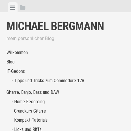
Skip
View
View
to
menu
sidebar
content
MICHAEL BERGMANN
mein persönlicher Blog
Willkommen
Blog
IT-Gedöns
Tipps und Tricks zum Commodore 128
Gitarre, Banjo, Bass und DAW
Home Recording
Grundkurs Gitarre
Kompakt-Tutorials
Licks und Riffs