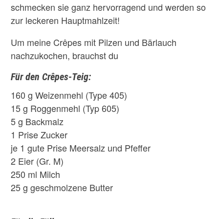
schmecken sie ganz hervorragend und werden so
zur leckeren Hauptmahlzeit!
Um meine Crêpes mit Pilzen und Bärlauch
nachzukochen, brauchst du
Für den Crêpes-Teig:
160
g
Weizenmehl
(Type 405)
15 g Roggenmehl (Typ 605)
5 g Backmalz
1
Prise
Zucker
je 1
gute
Prise Meers
alz und Pfeffer
2
Eier
(Gr. M)
250
ml
Milch
25 g geschmolzene
Butter