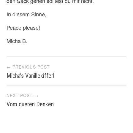
den Sack gehen solltest du mir nicht.
In diesem Sinne,
Peace please!
Micha B.
Post
← PREVIOUS POST
Micha’s Vanillekifferl
navigation
NEXT POST →
Vom queren Denken