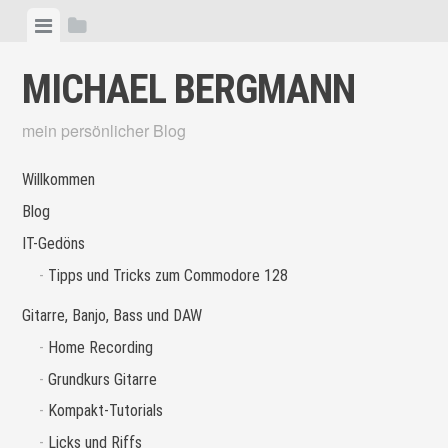
Skip
View
View
to
menu
sidebar
content
MICHAEL BERGMANN
mein persönlicher Blog
Willkommen
Blog
IT-Gedöns
Tipps und Tricks zum Commodore 128
Gitarre, Banjo, Bass und DAW
Home Recording
Grundkurs Gitarre
Kompakt-Tutorials
Licks und Riffs